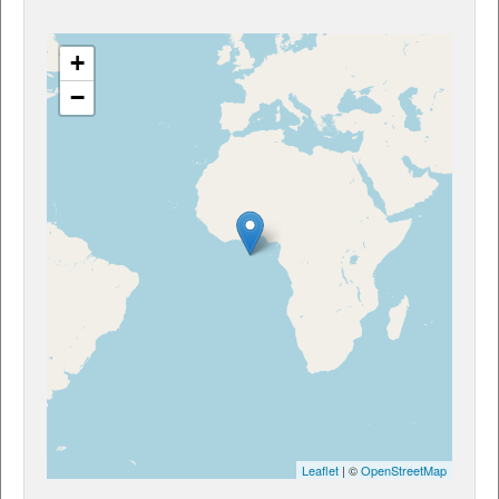
+
−
Leaflet
| ©
OpenStreetMap