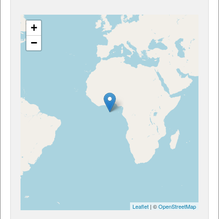
+
−
Leaflet
| ©
OpenStreetMap