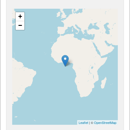
+
−
Leaflet
| ©
OpenStreetMap