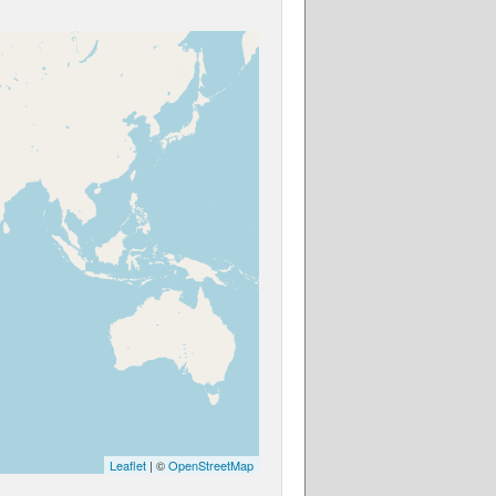
Leaflet
| ©
OpenStreetMap