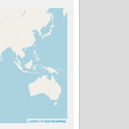
Leaflet
| ©
OpenStreetMap