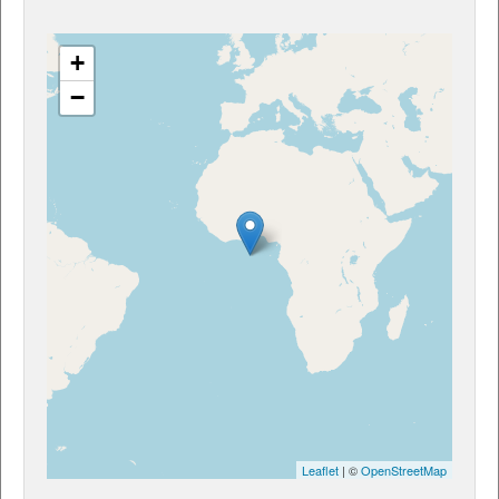
+
−
Leaflet
| ©
OpenStreetMap