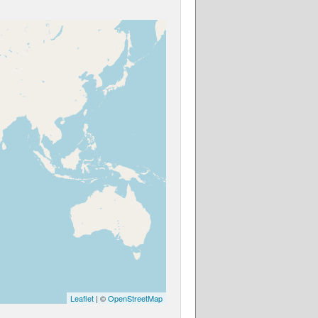
Leaflet
| ©
OpenStreetMap