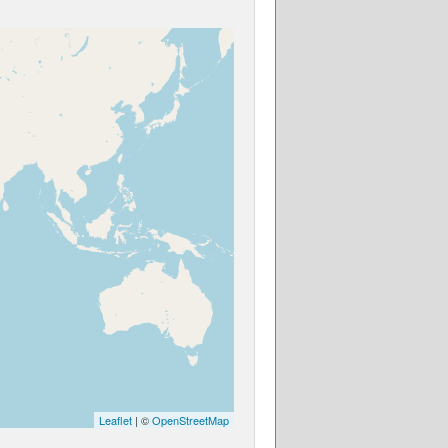
Leaflet
| ©
OpenStreetMap