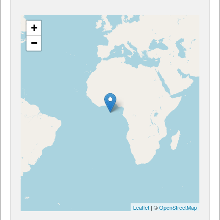
+
−
Leaflet
| ©
OpenStreetMap