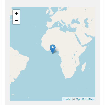
+
−
Leaflet
| ©
OpenStreetMap