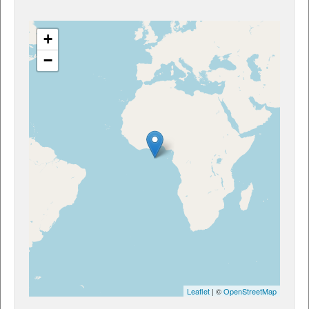
+
−
Leaflet
| ©
OpenStreetMap