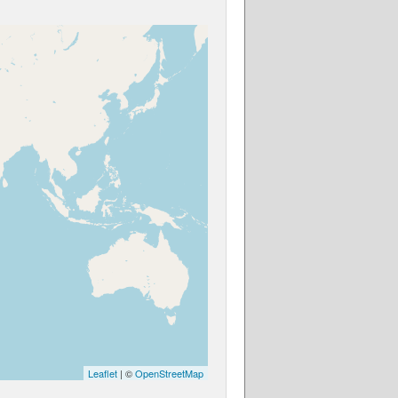
Leaflet
| ©
OpenStreetMap