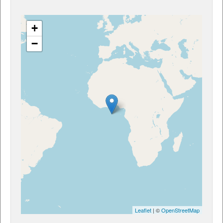
+
−
Leaflet
| ©
OpenStreetMap