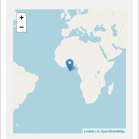
+
−
Leaflet
| ©
OpenStreetMap