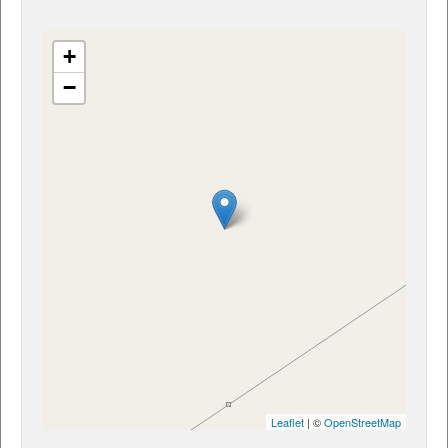
+
−
Leaflet
| ©
OpenStreetMap