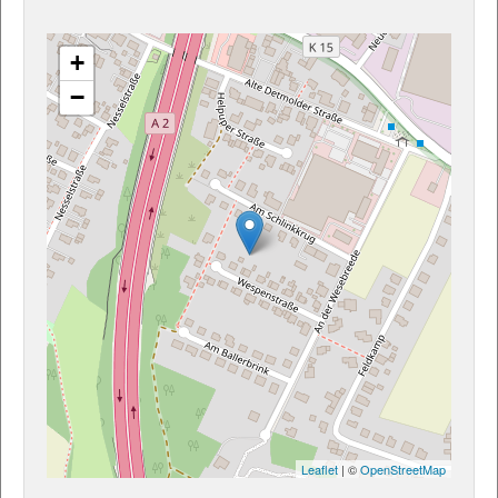
+
−
Leaflet
| ©
OpenStreetMap