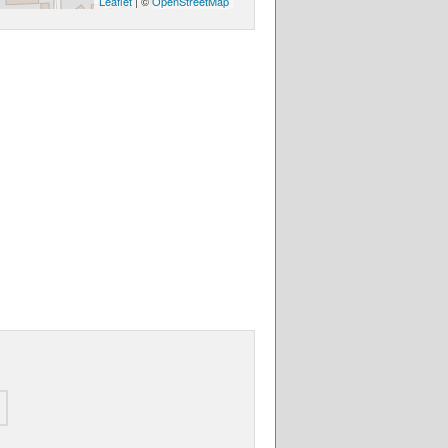
Leaflet
| ©
OpenStreetMap