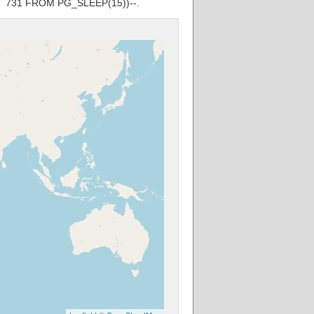
ECT 731 FROM PG_SLEEP(15))--.