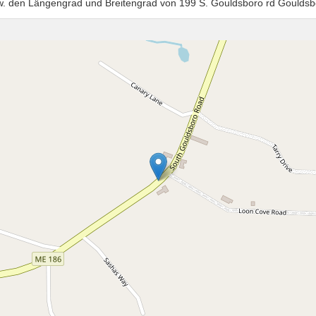
zw. den Längengrad und Breitengrad von 199 S. Gouldsboro rd Gouldsb