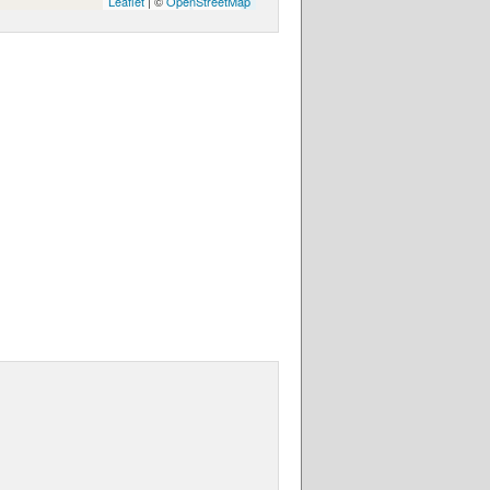
Leaflet
| ©
OpenStreetMap