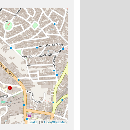
Leaflet
| ©
OpenStreetMap