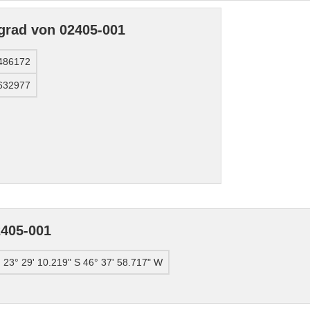
grad von 02405-001
.486172
.632977
405-001
23° 29' 10.219" S 46° 37' 58.717" W