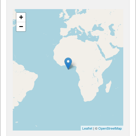
+
−
Leaflet
| ©
OpenStreetMap