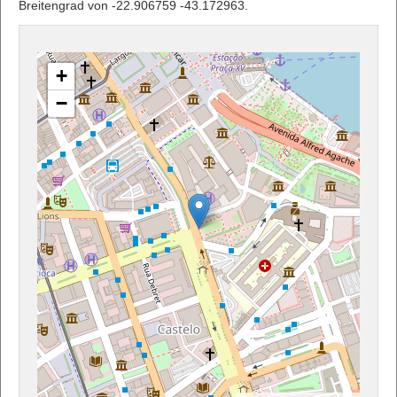
Breitengrad von -22.906759 -43.172963.
+
−