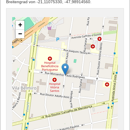
Breitengrad von -21,11075330, -47,98914560.
+
−