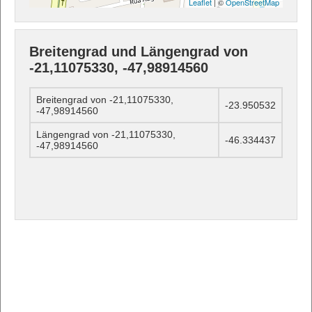
Leaflet
| ©
OpenStreetMap
Breitengrad und Längengrad von
-21,11075330, -47,98914560
Breitengrad von -21,11075330,
-23.950532
-47,98914560
Längengrad von -21,11075330,
-46.334437
-47,98914560