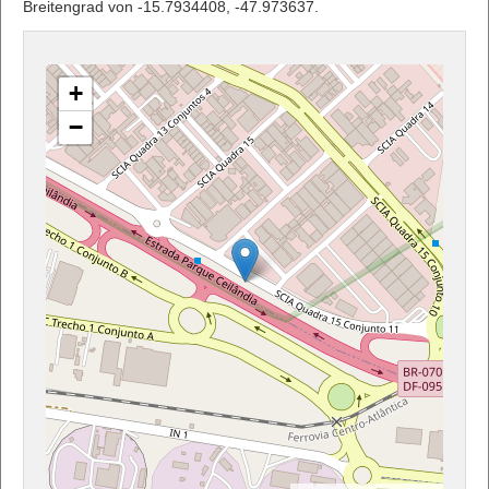
Breitengrad von -15.7934408, -47.973637.
+
−