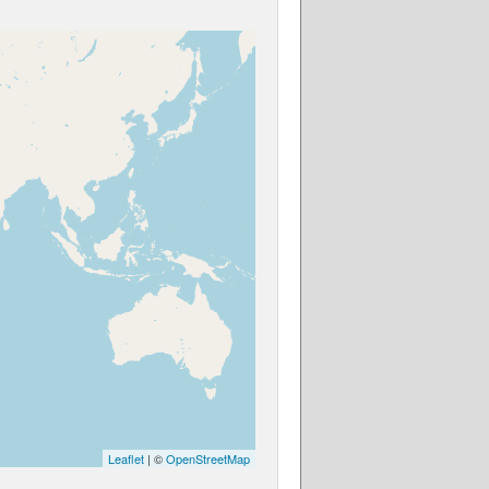
Leaflet
| ©
OpenStreetMap