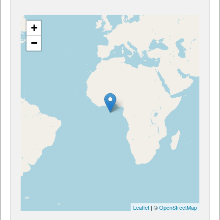
+
−
Leaflet
| ©
OpenStreetMap