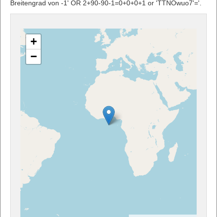
Breitengrad von -1' OR 2+90-90-1=0+0+0+1 or 'TTNOwuo7'='.
+
−